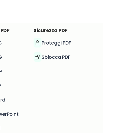
 PDF
Sicurezza PDF
G
Proteggi PDF
G
Sblocca PDF
P
F
ord
werPoint
T