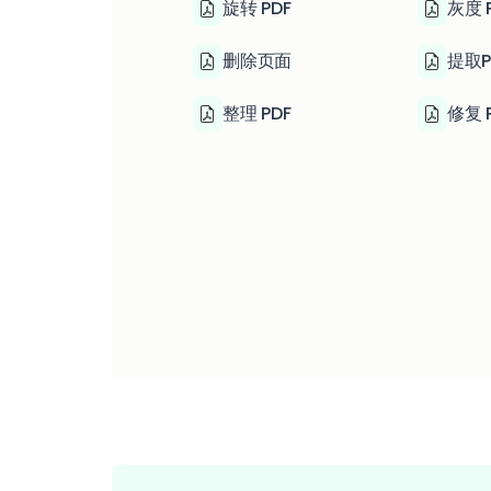
旋转 PDF
灰度 
删除页面
提取P
整理 PDF
修复 