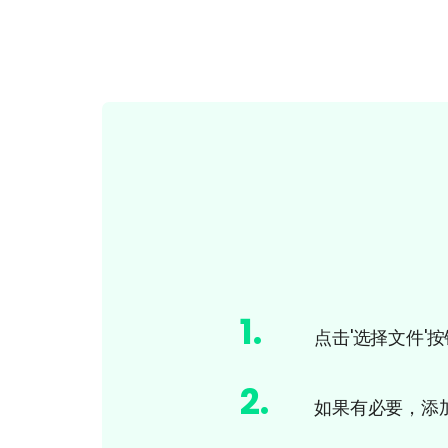
1
.
点击'选择文件'
2
.
如果有必要，添