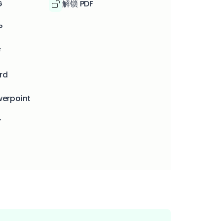
G
解锁 PDF
P
F
rd
werpoint
T