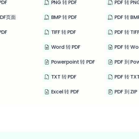
PDF
PNG 转 PDF
PDF 转 PN
DF页面
BMP 转 PDF
PDF 转 BM
PDF
TIFF 转 PDF
PDF 转 TIF
Word 转 PDF
PDF 转 Wo
Powerpoint 转 PDF
PDF 到 Po
TXT 转 PDF
PDF 转 TX
Excel 转 PDF
PDF 到 ZIP