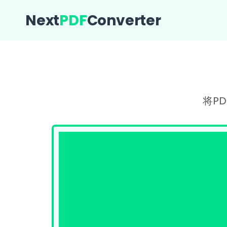
Next
PDF
Converter
将P