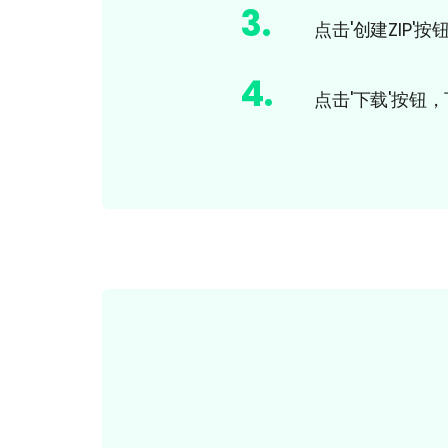
3
.
点击'创建ZIP'
4
.
点击'下载'按钮，